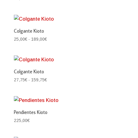
Colgante Kioto
Rango
25,00
€
-
189,00
€
de
precios:
desde
25,00€
Colgante Kioto
hasta
Rango
27,75
€
-
159,75
€
189,00€
de
precios:
desde
27,75€
Pendientes Kioto
hasta
225,00
€
159,75€